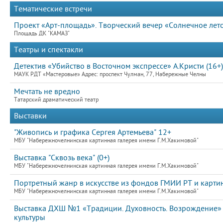
Тематические встречи
Проект «Арт-площадь». Творческий вечер «Солнечное лет
Площадь ДК "КАМАЗ"
Театры и спектакли
Детектив «Убийство в Восточном экспрессе» А.Кристи (16+)
МАУК РДТ «Мастеровые» Адрес: проспект Чулман, 77, Набережные Челны
Мечтать не вредно
Татарский драматический театр
Выставки
"Живопись и графика Сергея Артемьева" 12+
МБУ "Набережночелнинская картинная галерея имени Г.М.Хакимовой"
Выставка "Сквозь века" (0+)
МБУ "Набережночелнинская картинная галерея имени Г.М.Хакимовой"
Портретный жанр в искусстве из фондов ГМИИ РТ и картин
МБУ "Набережночелнинская картинная галерея имени Г.М.Хакимовой"
Выставка ДХШ №1 «Традиции. Духовность. Возрождение»
культуры