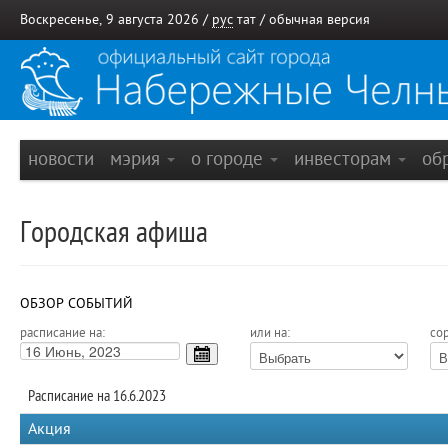
Воскресенье, 9 августа 2026 /
рус
тат
/
обычная версия
новости
мэрия
о городе
инвесторам
об
Городская афиша
ОБЗОР СОБЫТИЙ
расписание на:
или на:
сор
Расписание на 16.6.2023
Акция