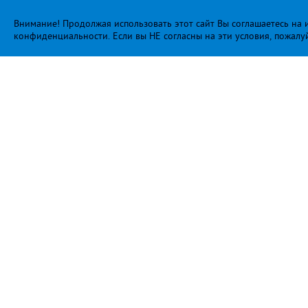
Внимание! Продолжая использовать этот сайт Вы соглашаетесь на и
конфиденциальности
. Если вы НЕ согласны на эти условия, пожалу