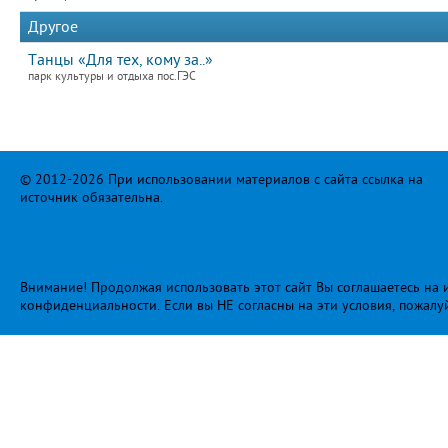
Другое
Танцы «Для тех, кому за..»
парк культуры и отдыха пос.ГЭС
© 2012-2026 При использовании материалов с сайта ссылка на
источник обязательна.
Внимание! Продолжая использовать этот сайт Вы соглашаетесь на и
конфиденциальности
. Если вы НЕ согласны на эти условия, пожалу