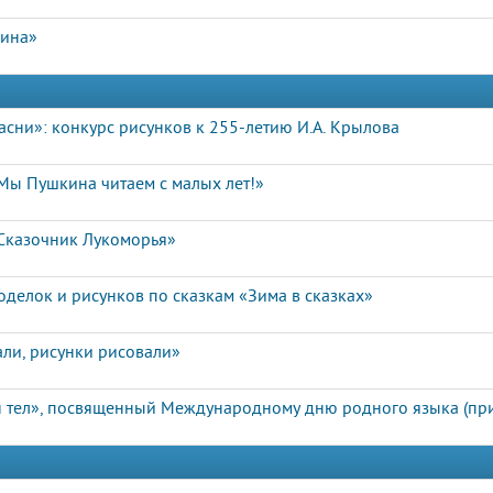
лина»
сни»: конкурс рисунков к 255-летию И.А. Крылова
Мы Пушкина читаем с малых лет!»
«Сказочник Лукоморья»
оделок и рисунков по сказкам «Зима в сказках»
али, рисунки рисовали»
н тел», посвященный Международному дню родного языка (при