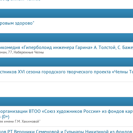
оровым здорово"
икомедия «Гиперболоид инженера Гарина» А. Толстой, С. Баже
лман, 77, Набережные Челны
тников XVI сезона городского творческого проекта «Челны Т
организации ВТОО «Союз художников России» из фондов ка
 (0+)
ея имени Г.М. Хакимовой"
ков РТ Вероники Семеновой и Гульнары Никитиной из фондов