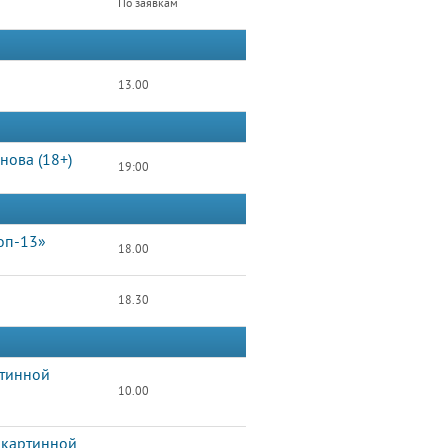
По заявкам
13.00
нова (18+)
19:00
оп-13»
18.00
18.30
ртинной
10.00
 картинной