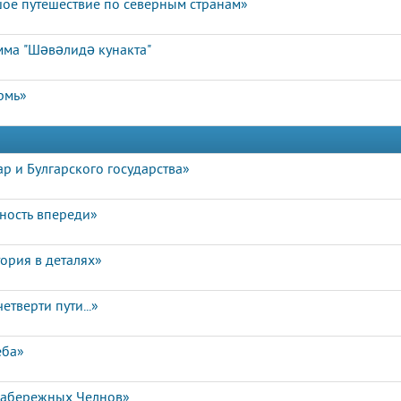
ое путешествие по северным странам»
мма "Шәвәлидә кунакта"
ермь»
р и Булгарского государства»
чность впереди»
ория в деталях»
етверти пути...»
еба»
Набережных Челнов»