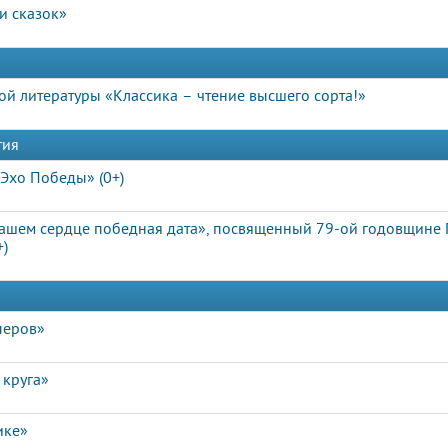
и сказок»
й литературы «Классика – чтение высшего сорта!»
тия
Эхо Победы» (0+)
ашем сердце победная дата», посвященный 79-ой годовщине
+)
перов»
 круга»
ике»