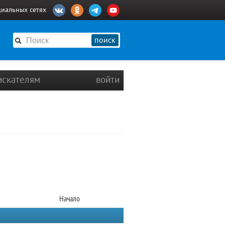
циальных сетях
поиск
искателям
войти
Начало