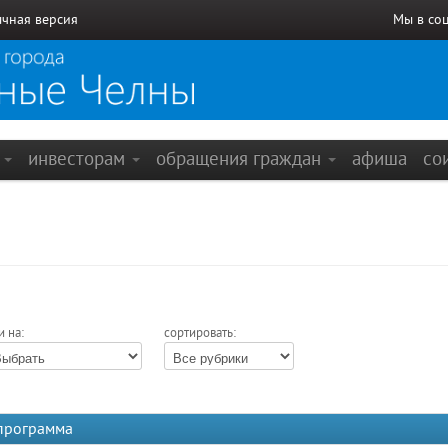
чная версия
Мы в со
е
инвесторам
обращения граждан
афиша
со
и на:
сортировать:
 программа