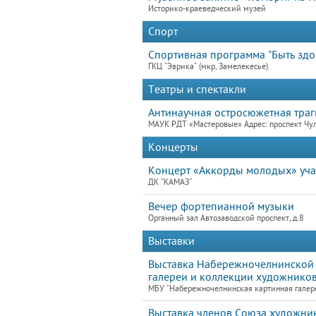
Историко-краеведческий музей
Спорт
Спортивная программа "Быть зд
ГКЦ "Эврика" (мкр, Замелекесье)
Театры и спектакли
Антинаучная остросюжетная траг
МАУК РДТ «Мастеровые» Адрес: проспект Чу
Концерты
Концерт «Аккорды молодых» учас
ДК "КАМАЗ"
Вечер фортепианной музыки
Органный зал Автозаводской проспект, д.8
Выставки
Выставка Набережночелнинской 
галереи и коллекции художников
МБУ "Набережночелнинская картинная галер
Выставка членов Союза художни