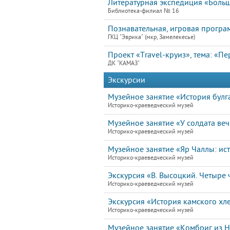
Литературная экспедиция «Больш
Библиотека-филиал № 16
Познавательная, игровая програ
ГКЦ "Эврика" (мкр, Замелекесье)
Проект «Travel-круиз», тема: «П
ДК "КАМАЗ"
Экскурсии
Музейное занятие «История булга
Историко-краеведческий музей
Музейное занятие «У солдата ве
Историко-краеведческий музей
Музейное занятие «Яр Чаллы: ист
Историко-краеведческий музей
Экскурсия «В. Высоцкий. Четыре ч
Историко-краеведческий музей
Экскурсия «История камского хл
Историко-краеведческий музей
Музейное занятие «Комбриг из 