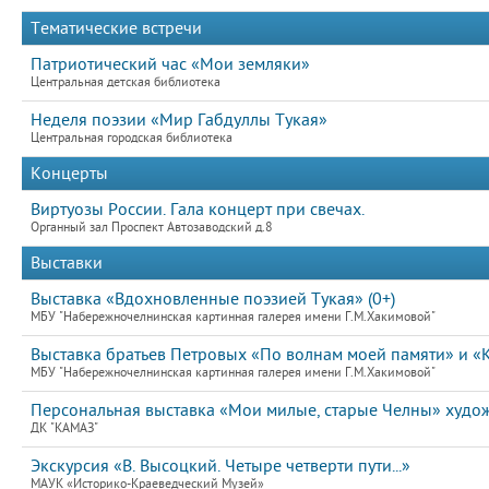
Тематические встречи
Патриотический час «Мои земляки»
Центральная детская библиотека
Неделя поэзии «Мир Габдуллы Тукая»
Центральная городская библиотека
Концерты
Виртуозы России. Гала концерт при свечах.
Органный зал Проспект Автозаводский д.8
Выставки
Выставка «Вдохновленные поэзией Тукая» (0+)
МБУ "Набережночелнинская картинная галерея имени Г.М.Хакимовой"
Выставка братьев Петровых «По волнам моей памяти» и «К
МБУ "Набережночелнинская картинная галерея имени Г.М.Хакимовой"
Персональная выставка «Мои милые, старые Челны» худ
ДК "КАМАЗ"
Экскурсия «В. Высоцкий. Четыре четверти пути...»
МАУК «Историко-Краеведческий Музей»