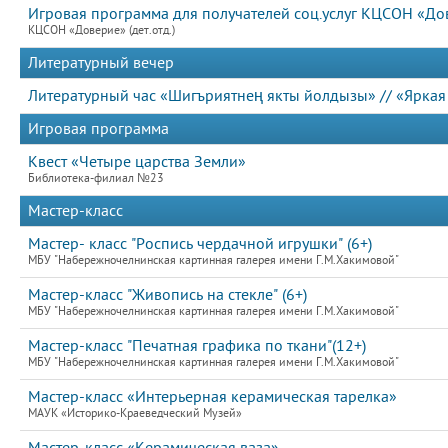
Игровая программа для получателей соц.услуг КЦСОН «Дове
КЦСОН «Доверие» (дет.отд.)
Литературный вечер
Литературный час «Шигъриятнең якты йолдызы» // «Яркая
Игровая программа
Квест «Четыре царства Земли»
Библиотека-филиал №23
Мастер-класс
Мастер- класс "Роспись чердачной игрушки" (6+)
МБУ "Набережночелнинская картинная галерея имени Г.М.Хакимовой"
Мастер-класс "Живопись на стекле" (6+)
МБУ "Набережночелнинская картинная галерея имени Г.М.Хакимовой"
Мастер-класс "Печатная графика по ткани"(12+)
МБУ "Набережночелнинская картинная галерея имени Г.М.Хакимовой"
Мастер-класс «Интерьерная керамическая тарелка»
МАУК «Историко-Краеведческий Музей»