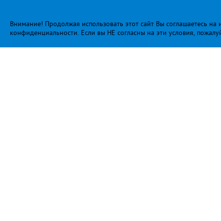
Внимание! Продолжая использовать этот сайт Вы соглашаетесь на и
конфиденциальности
. Если вы НЕ согласны на эти условия, пожалу