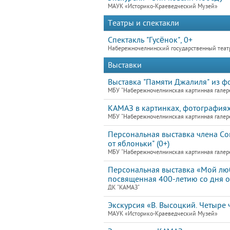
МАУК «Историко-Краеведческий Музей»
Театры и спектакли
Спектакль "Гусёнок", 0+
Набережночелнинский государственный теат
Выставки
Выставка "Памяти Джалиля" из ф
МБУ "Набережночелнинская картинная галер
КАМАЗ в картинках, фотографиях
МБУ "Набережночелнинская картинная галер
Персональная выставка члена С
от яблоньки" (0+)
МБУ "Набережночелнинская картинная галер
Персональная выставка «Мой лю
посвященная 400-летию со дня 
ДК "КАМАЗ"
Экскурсия «В. Высоцкий. Четыре ч
МАУК «Историко-Краеведческий Музей»