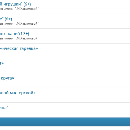
й игрушки" (6+)
ея имени Г.М.Хакимовой"
" (6+)
ея имени Г.М.Хакимовой"
по ткани"(12+)
ея имени Г.М.Хакимовой"
мическая тарелка»
а»
 круга»
рной мастерской»
ина"