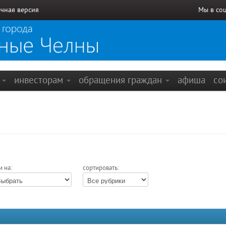
чная версия
Мы в со
е
инвесторам
обращения граждан
афиша
со
и на:
сортировать: