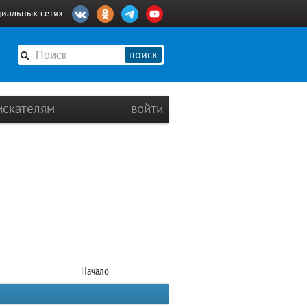
циальных сетях
поиск
искателям
войти
Начало