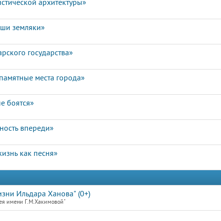
истической архитектуры»
аши земляки»
арского государства»
памятные места города»
е боятся»
чность впереди»
изнь как песня»
зни Ильдара Ханова" (0+)
ея имени Г.М.Хакимовой"