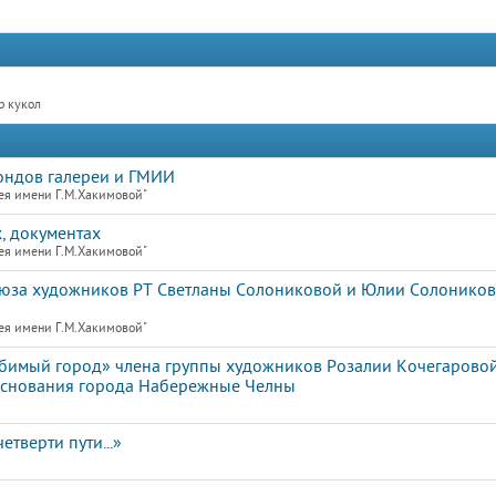
р кукол
ондов галереи и ГМИИ
ея имени Г.М.Хакимовой"
, документах
ея имени Г.М.Хакимовой"
оюза художников РТ Светланы Солониковой и Юлии Солоников
ея имени Г.М.Хакимовой"
бимый город» члена группы художников Розалии Кочегаровой
основания города Набережные Челны
етверти пути...»